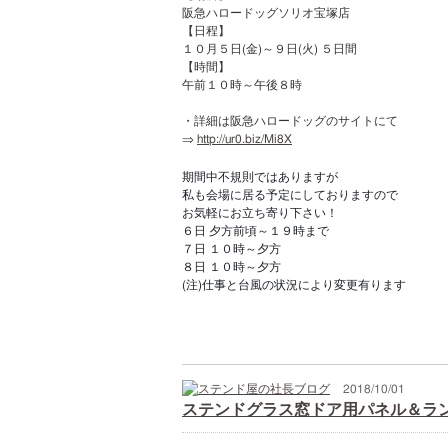
阪急ハロードッグソリオ宝塚店
【日程】
１０月５日(金)～９日(火) ５日間
【時間】
午前１０時～午後８時
・詳細は阪急ハロードッグのサイトにて
⇒
http://ur0.biz/Mi8X
期間中不規則ではありますが
私も会場に居る予定にしておりますので
お気軽にお立ち寄り下さい！
６日 夕方前頃～１９時まで
７日 １０時～夕方
８日 １０時～夕方
(注)仕事と台風の状況により変更有ります
2018/10/01
ステンドグラス窓ドア用パネル＆ラ