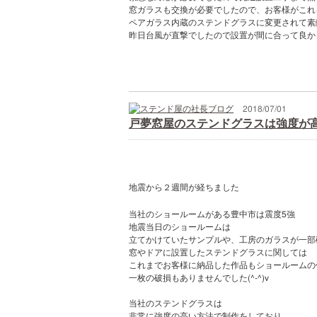
窓ガラスも交換が必要でしたので、お客様がこれ
ペアガラス内蔵のステンドグラスに変更されて素
昨日台風が直撃でしたので設置が間に合って良か
2018/07/01
戸夢窓屋のステンドグラスは強度が
地震から２週間が経ちました
当社のショールームがある豊中市は震度5強
地震当日のショールームは
立てかけていたサンプルや、工房のガラスが一部
窓やドアに設置したステンドグラスに関しては
これまでお客様に納品した作品もショールームの
一枚の破損もありませんでした(^-^)v
当社のステンドグラスは
非常に強度の高い方法で制作をしており