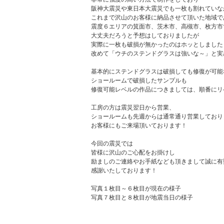
阪神大震災や東日本大震災でも一枚も割れていな
これまで沢山のお客様に納品させて頂いた地域で
震度６エリアの箕面市、茨木市、高槻市、枚方市
大丈夫だろうと予想はしておりましたが
実際に一枚も破損が無かったのはホッとしました
改めて「ウチのステンドグラスは強いな～」と実感
基本的にステンドグラスは破損しても修復が可能
ショールームで破損したサンプルも
修復可能レベルの作品につきましては、順番にリ
工房の方は震災翌日から営業、
ショールームも先週からは通常通り営業しており
お客様にもご来場頂いております！
今回の震災では
皆様に沢山のご心配をお掛けし
励ましのご連絡やお手紙なども頂きまして誠に有
感謝いたしております！
写真１枚目～６枚目が現在の様子
写真７枚目と８枚目が地震当日の様子