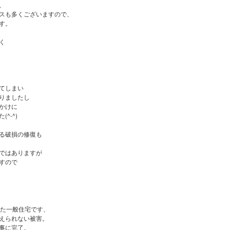
、
スも多くございますので、
す。
く
てしまい
りましたし
かけに
^-^)
る破損の修復も
ではありますが
すので
った一般住宅です、
えられない被害。
事に完了。