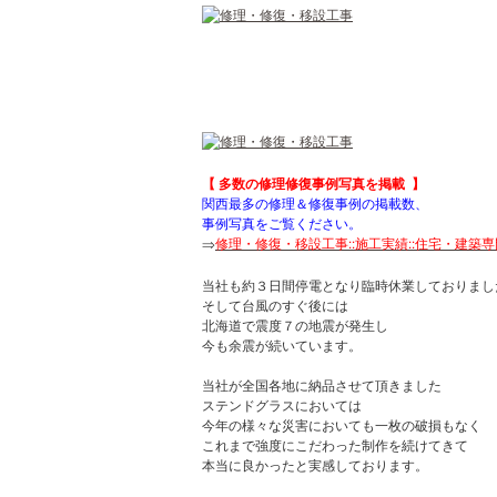
【 多数の修理修復事例写真を掲載 】
関西最多の修理＆修復事例の掲載数、
事例写真をご覧ください。
⇒
修理・修復・移設工事::施工実績::住宅・建築専門ステ
当社も約３日間停電となり臨時休業しておりまし
そして台風のすぐ後には
北海道で震度７の地震が発生し
今も余震が続いています。
当社が全国各地に納品させて頂きました
ステンドグラスにおいては
今年の様々な災害においても一枚の破損もなく
これまで強度にこだわった制作を続けてきて
本当に良かったと実感しております。