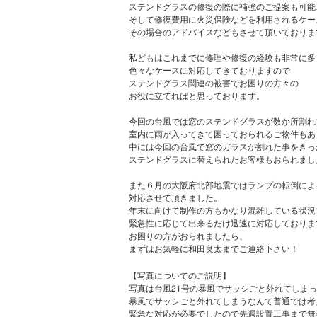
ステンドグラスの修復の際に補強のご提案も可能
そして修復費用に火災保険などを利用されるケー
その場合のアドバイスなどもさせて頂いておりま
私どもはこれまでに修理や修復の経験も非常に多
色々なケースに対応してきておりますので
ステンドグラス関連の被害でお困りの方々の
お役に立てればと思っております。
今回の台風では窓のステンドグラスが数か所割れ
室内に雨が入ってきて困っておられるご物件もあ
中には今回の台風で窓のガラスが割れた事をきっ
ステンドグラスに替えられたお客様もおられました(
また６月の大阪府北部地震ではランプの転倒によ
対応させて頂きました。
年末に向けて制作の方もかなり混雑している状況
緊急性に応じて出来るだけ迅速に対応しておりま
お困りの方がおられましたら、
まずはお気軽に和田良太までご連絡下さい！
【写真についてのご説明】
写真は台風21号の暴風でサッシごと外れてしま
暴風でサッシごと外れてしまうなんて普通では考
緊急な対応が必要でしたので先週設置工事まで無