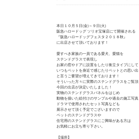
本日１０月５日(金)～９日(火)
阪急ハロードッグ ソリオ宝塚店にて開催される
『阪急ハロードッグフェスタ２０１８秋』
に出店させて頂いております！
愛すべき家族の一員である愛犬、愛猫を
ステンドグラスで表現し
お家の窓やドアに設置をしたり衝立タイプにして
いつもペットを身近で感じたりペットとの思い出
と言うご要望が増えてきております！
そういった方々に実際のステンドグラスをご覧頂
今回の出店が決定いたしました！
実物のステンドグラスパネルをはじめ
動物を描いた絵付けのサンプルや過去の施工写真
ドラマで使用されたセット写真なども
展示させて頂く予定でございますので
ペットのステンドグラスや
住宅用のステンドグラスにご興味がある方は
お気軽にお立ち寄り下さい。
【場所】