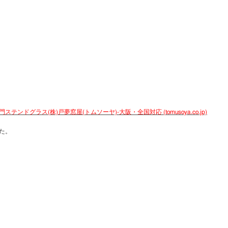
ンドグラス(株)戸夢窓屋(トムソーヤ)-大阪・全国対応 (tomusoya.co.jp)
た。