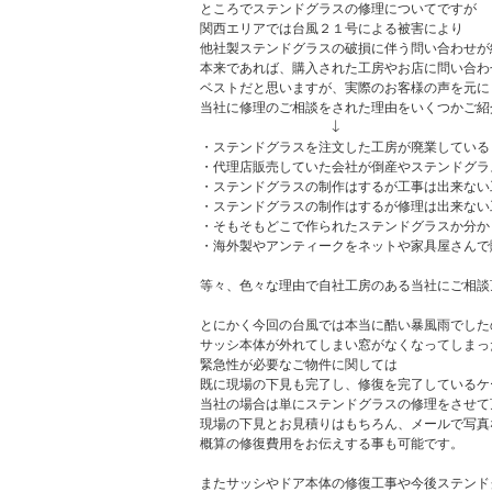
ところでステンドグラスの修理についてですが
関西エリアでは台風２１号による被害により
他社製ステンドグラスの破損に伴う問い合わせが
本来であれば、購入された工房やお店に問い合わ
ベストだと思いますが、実際のお客様の声を元に
当社に修理のご相談をされた理由をいくつかご紹
↓
・ステンドグラスを注文した工房が廃業している
・代理店販売していた会社が倒産やステンドグラ
・ステンドグラスの制作はするが工事は出来ない
・ステンドグラスの制作はするが修理は出来ない
・そもそもどこで作られたステンドグラスか分か
・海外製やアンティークをネットや家具屋さんで
等々、色々な理由で自社工房のある当社にご相談
とにかく今回の台風では本当に酷い暴風雨でした
サッシ本体が外れてしまい窓がなくなってしまっ
緊急性が必要なご物件に関しては
既に現場の下見も完了し、修復を完了しているケ
当社の場合は単にステンドグラスの修理をさせて
現場の下見とお見積りはもちろん、メールで写真
概算の修復費用をお伝えする事も可能です。
またサッシやドア本体の修復工事や今後ステンド