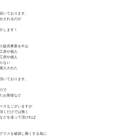
続いております。
せされるのが
介します！
ス販売事業を中止
工房や個人
工房や個人
らない
購入された
頂いております。
ので
たお客様など
ースもございますが
頂くだけでは無く
などを送って頂ければ
グラスを破損し難くする為に