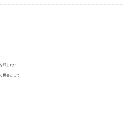
を残したい
く機会として
、