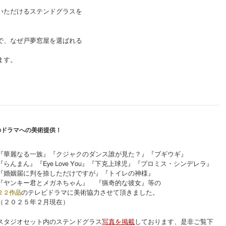
いただけるステンドグラスを
で、なぜ戸夢窓屋を選ばれる
ます。
『華麗なる一族』『クジャクのダンス誰が見た？』『ブギウギ』
『らんまん』『Eye Love You』『下克上球児』『プロミス・シンデレラ』
『婚姻届に判を捺しただけですが』『トイレの神様』
『ヤンキー君とメガネちゃん』 『猟奇的な彼女』等の
２２作品
のテレビドラマに美術協力させて頂きました。
（２０２５年２月現在）
スタジオセット内のステンドグラス
写真を掲載
しております、是非ご覧下