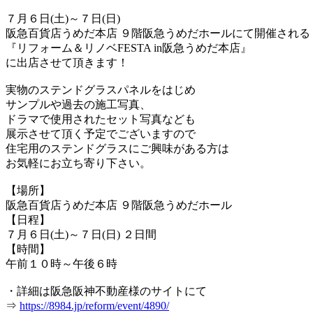
７月６日(土)～７日(日)
阪急百貨店うめだ本店 ９階阪急うめだホールにて開催される
『リフォーム＆リノベFESTA in阪急うめだ本店』
に出店させて頂きます！
実物のステンドグラスパネルをはじめ
サンプルや過去の施工写真、
ドラマで使用されたセット写真なども
展示させて頂く予定でございますので
住宅用のステンドグラスにご興味がある方は
お気軽にお立ち寄り下さい。
【場所】
阪急百貨店うめだ本店 ９階阪急うめだホール
【日程】
７月６日(土)～７日(日) ２日間
【時間】
午前１０時～午後６時
・詳細は阪急阪神不動産様のサイトにて
⇒
https://8984.jp/reform/event/4890/