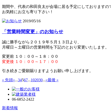
期間中、代表の和田良太が会場に居る予定にしておりますの
お気軽にお立ち寄り下さい！
2019/05/16
「営業時間変更」のお知らせ
誠に勝手ながら２０１９年５月１３日より、
月曜日～土曜日の営業時間を下記のとおり変更いたします。
変更前 １０：００～１８：００
変更後 １０：００～１７：００
引き続きご愛願賜りますようお願い申し上げます。
« 先頭
«
...
3
4
5
6
7
...
10
20
30
...
»
最後 »
06-6852-2422
新着情報