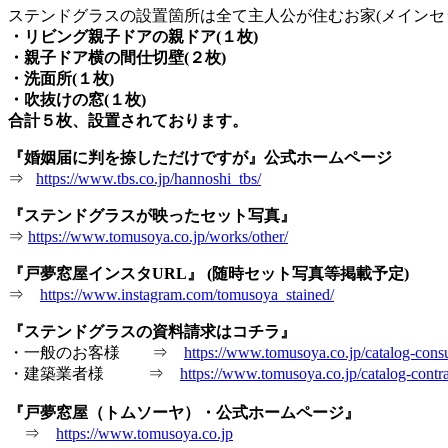
ステンドグラスの設置箇所は全て主人公が住むお家(メインセ
・リビング親子ドアの親ドア(１枚)
・親子ドア横の間仕切壁(２枚)
・洗面所(１枚)
・吹抜けの窓(１枚)
合計５枚、設置されております。
『婚姻届に判を捺しただけですが』公式ホームページ
⇒
https://www.tbs.co.jp/hannoshi_tbs/
『ステンドグラスが映ったセット写真』
⇒
https://www.tomusoya.co.jp/works/other/
『戸夢窓屋インスタURL』 (随時セット写真等掲載予定)
⇒
https://www.instagram.com/tomusoya_stained/
『ステンドグラスの資料請求はコチラ』
・一般のお客様 ⇒
https://www.tomusoya.co.jp/catalog-cons
・建築業者様 ⇒
https://www.tomusoya.co.jp/catalog-contra
『戸夢窓屋（トムソーヤ）・公式ホームページ』
⇒
https://www.tomusoya.co.jp