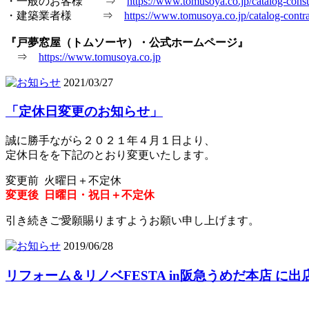
・一般のお客様 ⇒
https://www.tomusoya.co.jp/catalog-cons
・建築業者様 ⇒
https://www.tomusoya.co.jp/catalog-contra
『戸夢窓屋（トムソーヤ）・公式ホームページ』
⇒
https://www.tomusoya.co.jp
2021/03/27
「定休日変更のお知らせ」
誠に勝手ながら２０２１年４月１日より、
定休日をを下記のとおり変更いたします。
変更前 火曜日＋不定休
変更後 日曜日・祝日＋不定休
引き続きご愛願賜りますようお願い申し上げます。
2019/06/28
リフォーム＆リノベFESTA in阪急うめだ本店 に出