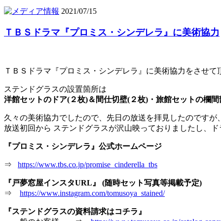
2021/07/15
ＴＢＳドラマ『プロミス・シンデレラ』に美術協力
ＴＢＳドラマ『プロミス・シンデレラ』に美術協力をさせて
ステンドグラスの設置箇所は
洋館セットのドア(２枚)＆間仕切壁(２枚)・旅館セットの欄間
久々の美術協力でしたので、先日の放送を拝見したのですが
放送初回から ステンドグラスが沢山映っておりましたし、
『プロミス・シンデレラ』公式ホームページ
⇒
https://www.tbs.co.jp/promise_cinderella_tbs
『戸夢窓屋インスタURL』 (随時セット写真等掲載予定)
⇒
https://www.instagram.com/tomusoya_stained/
『ステンドグラスの資料請求はコチラ』