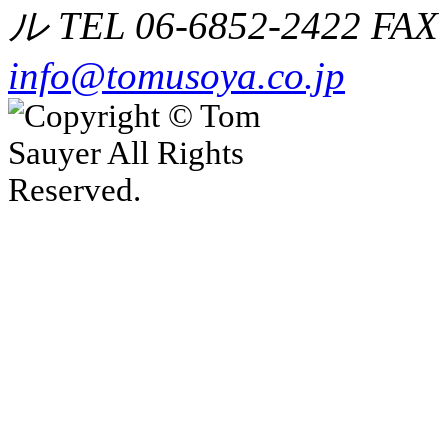
ル TEL
06-6852-2422
FAX 
info@tomusoya.co.jp