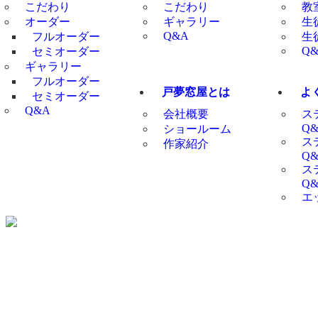
こだわり
こだわり
教
オーダー
ギャラリー
生
Q&A
フルオーダー
生
Q
セミオーダー
ギャラリー
フルオーダー
戸夢窓屋とは
よ
セミオーダー
Q&A
会社概要
ス
Q
ショールーム
ス
作家紹介
Q
ス
Q
エ
〒561-0864 大阪府豊中市夕日丘2-17-14 トムソーヤビル TEL
06-6852-2422
FAX 06-6852