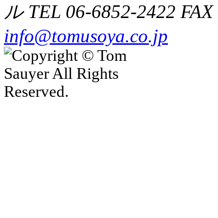
ル TEL
06-6852-2422
FAX 
info@tomusoya.co.jp