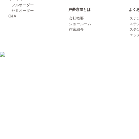
フルオーダー
戸夢窓屋とは
よく
セミオーダー
Q&A
会社概要
ステ
ショールーム
ステ
作家紹介
ステ
エッ
06-6852-2422
〒561-0864 大阪府豊中市夕日丘2-17-14 トムソーヤビル TEL
FAX 06-6852