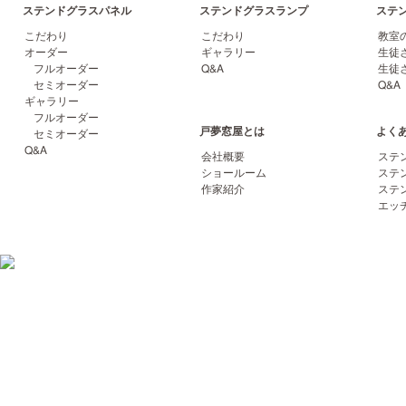
ステンドグラスパネル
ステンドグラスランプ
ステ
こだわり
こだわり
教室
オーダー
ギャラリー
生徒
フルオーダー
Q&A
生徒
セミオーダー
Q&A
ギャラリー
フルオーダー
戸夢窓屋とは
よく
セミオーダー
Q&A
会社概要
ステ
ショールーム
ステ
作家紹介
ステ
エッ
06-6852-2422
〒561-0864 大阪府豊中市夕日丘2-17-14 トムソーヤビル TEL
FAX 06-6852