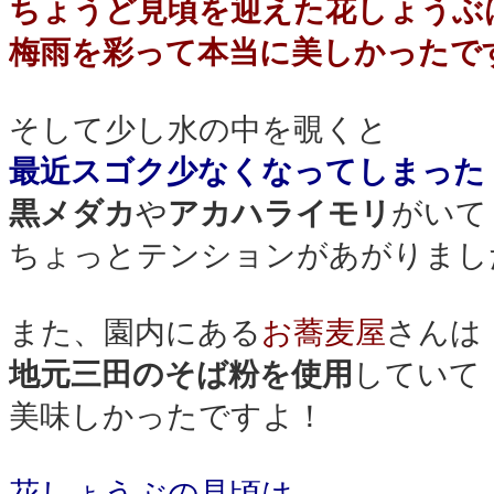
ちょうど見頃を迎えた花しょうぶ
梅雨を彩って本当に美しかったで
そして少し水の中を覗くと
最近スゴク少なくなってしまった
黒メダカ
や
アカハライモリ
がいて
ちょっとテンションがあがりました(^
また、園内にある
お蕎麦屋
さんは
地元三田のそば粉を使用
していて
美味しかったですよ！
花しょうぶの見頃は