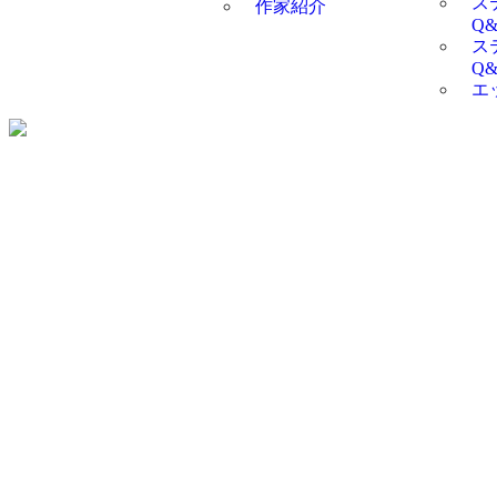
ス
作家紹介
Q
ス
Q
エ
〒561-0864 大阪府豊中市夕日丘2-17-14 トムソーヤビル TEL
06-6852-2422
FAX 06-6852