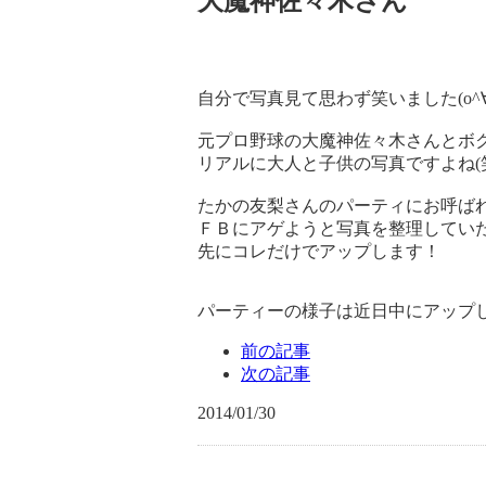
大魔神佐々木さん
自分で写真見て思わず笑いました(o^∀^
元プロ野球の大魔神佐々木さんとボ
リアルに大人と子供の写真ですよね(
たかの友梨さんのパーティにお呼ば
ＦＢにアゲようと写真を整理していた
先にコレだけでアップします！
パーティーの様子は近日中にアップしま
前の記事
次の記事
2014/01/30