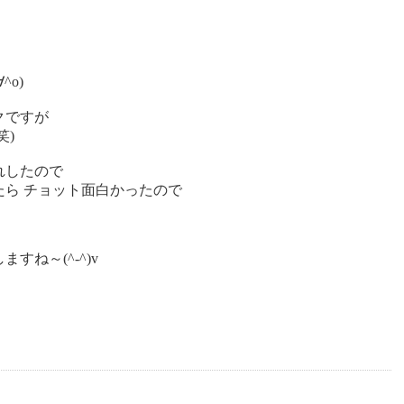
o)
クですが
笑)
れしたので
ら チョット面白かったので
すね～(^-^)
v