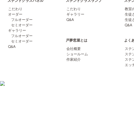
ステンドグラスパネル
ステンドグラスランプ
ステ
こだわり
こだわり
教室
オーダー
ギャラリー
生徒
フルオーダー
Q&A
生徒
セミオーダー
Q&A
ギャラリー
フルオーダー
戸夢窓屋とは
よく
セミオーダー
Q&A
会社概要
ステ
ショールーム
ステ
作家紹介
ステ
エッ
06-6852-2422
〒561-0864 大阪府豊中市夕日丘2-17-14 トムソーヤビル TEL
FAX 06-6852