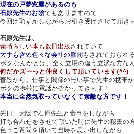
現在の戸夢窓屋があるのも
石原先生のお陰
でもありますので
今回は恥ずかしながらお引き受けさせて頂きまし
石原先生は、
素晴らしい本も数冊出版
されていて
大手も含め色々な会社の顧問
もされておられ
ボクなんかとは、全く立場の違う立派な方な
何だかズーっと仲良くして頂いています(^^)
普段から、仕事と関係の無い事で先生の携帯
ボクの携帯に電話が掛かってきます！
本当に全然気取っていなくて素敵な方です！
先日、大阪で石原先生と食事をしながら
打ち合わせをさせて頂いた時に先生の秘書の
色々ご質問を頂いて当時を思い出しながら