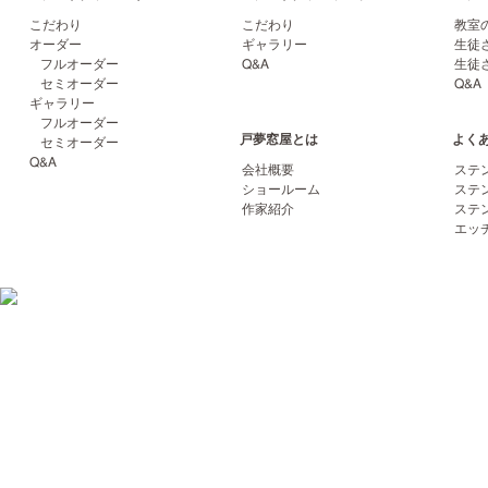
こだわり
こだわり
教室
オーダー
ギャラリー
生徒
フルオーダー
Q&A
生徒
セミオーダー
Q&A
ギャラリー
フルオーダー
戸夢窓屋とは
よく
セミオーダー
Q&A
会社概要
ステ
ショールーム
ステ
作家紹介
ステ
エッ
06-6852-2422
〒561-0864 大阪府豊中市夕日丘2-17-14 トムソーヤビル TEL
FAX 06-6852