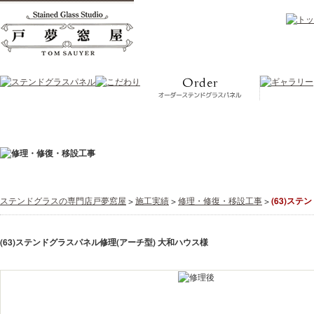
ステンドグラスの専門店戸夢窓屋
>
施工実績
>
修理・修復・移設工事
>
(63)ス
(63)ステンドグラスパネル修理(アーチ型) 大和ハウス様