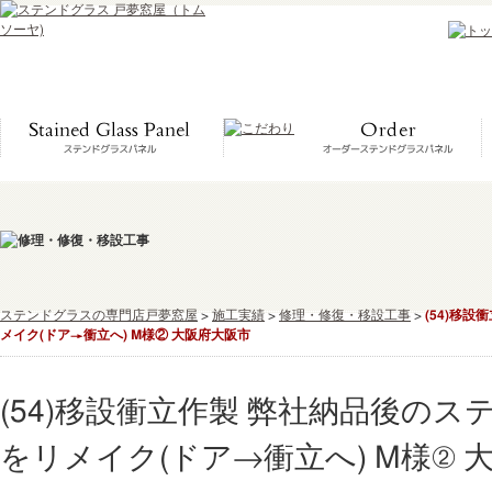
ステンドグラスの専門店戸夢窓屋
>
施工実績
>
修理・修復・移設工事
>
(54)移
メイク(ドア→衝立へ) M様② 大阪府大阪市
(54)移設衝立作製 弊社納品後の
をリメイク(ドア→衝立へ) M様② 