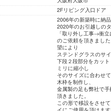
大阪府大阪市
地域
2Fリビング入口ドア
施工箇所
2006年の新築時に納
2020年のお引越しの
「取り外し工事→衝立
のご依頼を頂きました
望により
ステンドグラスのサイ
下段２段部分をカットし
ミリに縮小し
そのサイズに合わせ
木枠を制作し、
詳細
金属製の足も弊社で手
頂きました。
この形で移設をさせて
イにご使用を頂けます